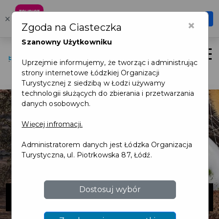
Karta Mieszkańca
×
Otwórz
×
Zgoda na Ciasteczka
Szybciej, wygodniej, zawsze pod ręką
Szanowny Użytkowniku
Otwór
Uprzejmie informujemy, że tworząc i administrując
Logowanie/Rejestracja
strony internetowe Łódzkiej Organizacji
Turystycznej z siedzibą w Łodzi używamy
technologii służących do zbierania i przetwarzania
danych osobowych.
Więcej infromacji.
Administratorem danych jest Łódzka Organizacja
Turystyczna, ul. Piotrkowska 87, Łódź.
Agrafka
Dostosuj wybór